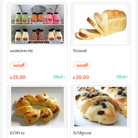
นมสด(คละรส)
ปังปอนด์
เบเกอรี่
เบเกอรี่
25.00
20.00
มีสินค้า
มีสินค้า
฿
฿
ปังไส้รวม
ปังไส้ลูกเกด