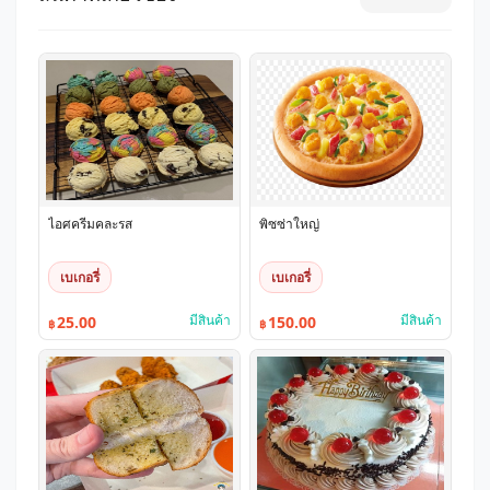
ไอศครีมคละรส
พิซซ่าใหญ่
เบเกอรี่
เบเกอรี่
มีสินค้า
มีสินค้า
25.00
150.00
฿
฿