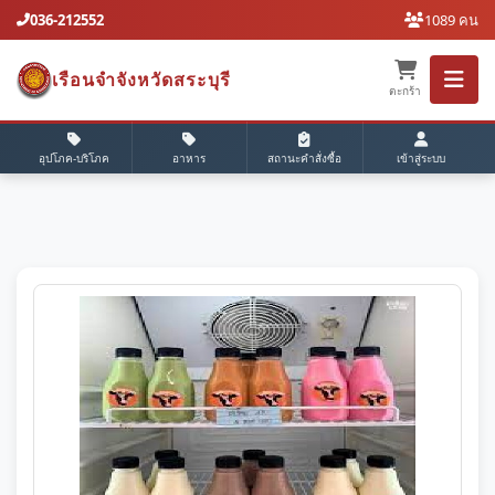
036-212552
1089 คน
เรือนจำจังหวัดสระบุรี
ตะกร้า
อุปโภค-บริโภค
อาหาร
สถานะคำสั่งซื้อ
เข้าสู่ระบบ