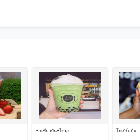
ชาเขียวปั่น+ไข่มุข
โยเกิร์ตปั่น