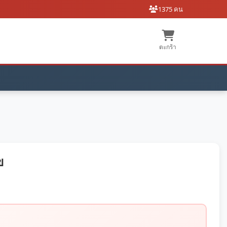
1375 คน
ตะกร้า
ข