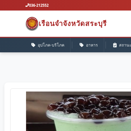
036-212552
เรือนจำจังหวัดสระบุรี
อุปโภค-บริโภค
อาหาร
สถานะค