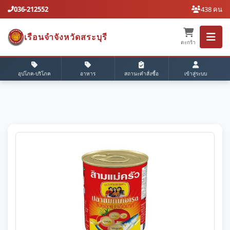
036-212552
438 คน
เรือนจำจังหวัดสระบุรี
ตะกร้า
อุปโภค-บริโภค
อาหาร
สถานะคำสั่งซื้อ
เข้าสู่ระบบ