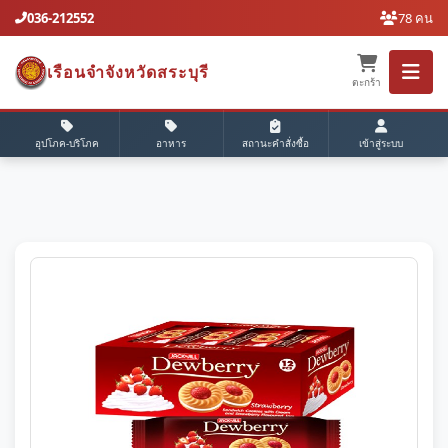
036-212552
78 คน
เรือนจำจังหวัดสระบุรี
ตะกร้า
อุปโภค-บริโภค
อาหาร
สถานะคำสั่งซื้อ
เข้าสู่ระบบ