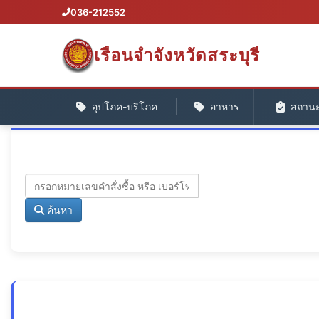
036-212552
เรือนจำจังหวัดสระบุรี
อุปโภค-บริโภค
อาหาร
สถานะค
ค้นหา