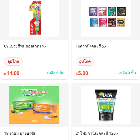
09แปรงสีฟันคอลเกต14.-
16ดาวนี่/คละสี 5.-
อุปโภค
อุปโภค
14.00
5.00
เหลือ 6 ชิ้น
เหลือ 9 ชิ้น
฿
฿
19 ยาอม มายบาซิน
21โฟมกานิเย่คละสี 126.-