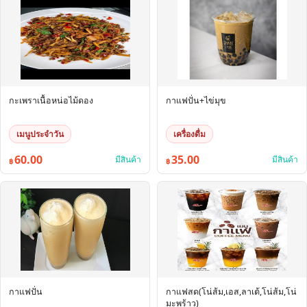
กะเพราเนื้อหน่อไม้ดอง
กาแฟปั่น+ไข่มุข
เมนูประจำวัน
เครื่องดื่ม
60.00
35.00
มีสินค้า
มีสินค้า
฿
฿
กาแฟปั่น
กาแฟสด(โน่ส้ม,เอส,ลาเต้,โน่ส้ม,โน่
มะพร้าว)