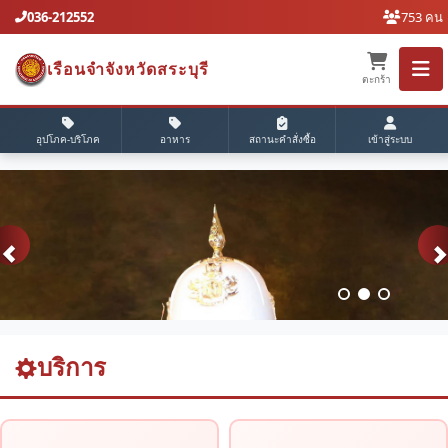
036-212552
753 คน
เรือนจำจังหวัดสระบุรี
ตะกร้า
อุปโภค-บริโภค
อาหาร
สถานะคำสั่งซื้อ
เข้าสู่ระบบ
บริการ