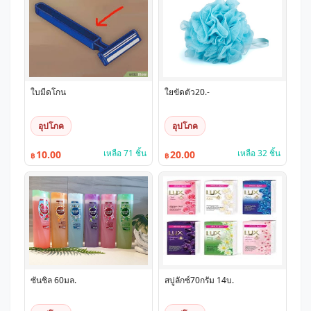
ใบมีดโกน
ใยขัดตัว20.-
อุปโภค
อุปโภค
เหลือ 71 ชิ้น
เหลือ 32 ชิ้น
10.00
20.00
฿
฿
ซันซิล 60มล.
สบู่ลักซ์70กรัม 14บ.