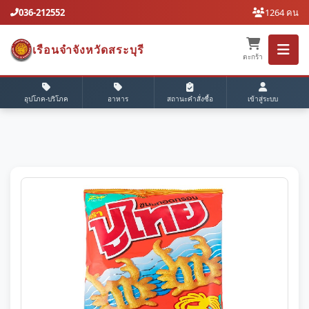
036-212552
1264 คน
เรือนจำจังหวัดสระบุรี
ตะกร้า
อุปโภค-บริโภค
อาหาร
สถานะคำสั่งซื้อ
เข้าสู่ระบบ