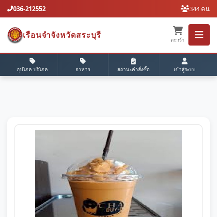
036-212552
344 คน
เรือนจำจังหวัดสระบุรี
ตะกร้า
อุปโภค-บริโภค
อาหาร
สถานะคำสั่งซื้อ
เข้าสู่ระบบ