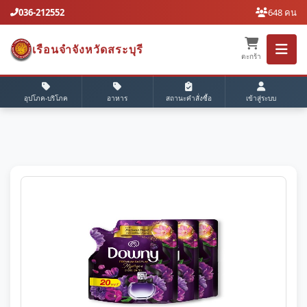
036-212552
648 คน
เรือนจำจังหวัดสระบุรี
ตะกร้า
อุปโภค-บริโภค
อาหาร
สถานะคำสั่งซื้อ
เข้าสู่ระบบ