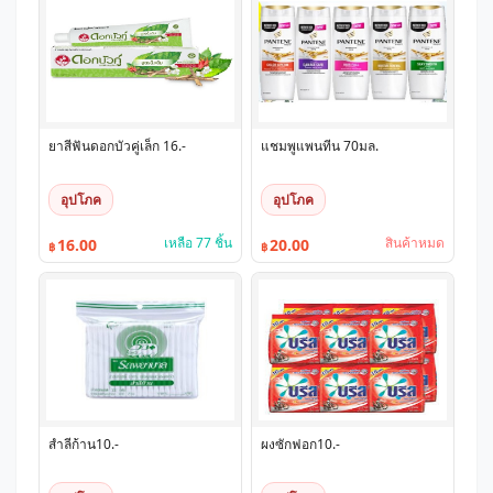
ยาสีฟันดอกบัวคู่เล็ก 16.-
แชมพูแพนทีน 70มล.
อุปโภค
อุปโภค
เหลือ 77 ชิ้น
สินค้าหมด
16.00
20.00
฿
฿
สำลีก้าน10.-
ผงซักฟอก10.-