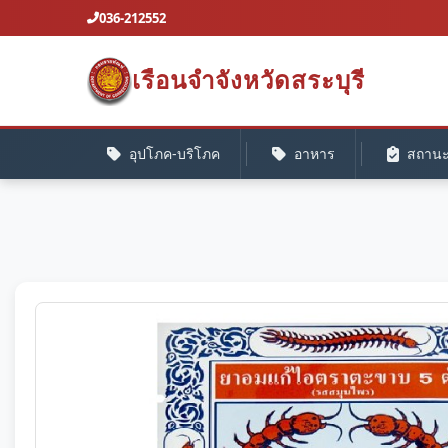
036-212552
เรือนจำจังหวัดสระบุรี
อุปโภค-บริโภค
อาหาร
สถานะค