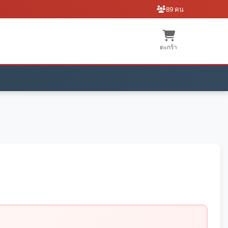
89 คน
ตะกร้า