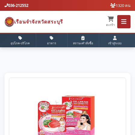
036-212552
1320 คน
เรือนจำจังหวัดสระบุรี
ตะกร้า
อุปโภค-บริโภค
อาหาร
สถานะคำสั่งซื้อ
เข้าสู่ระบบ